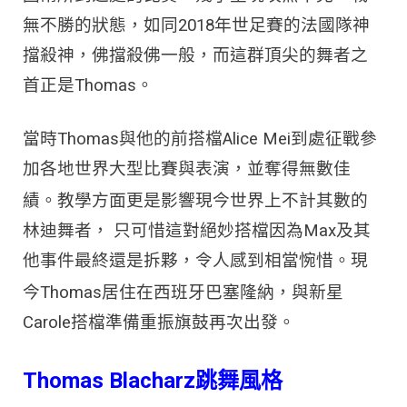
無不勝的狀態，如同2018年世足賽的法國隊神
擋殺神，佛擋殺佛一般，而這群頂尖的舞者之
首正是Thomas。
當時Thomas與他的前搭檔Alice Mei到處征戰參
加各地世界大型比賽與表演，並奪得無數佳
不計其數
績。教學方面更是影響現今世界上
的
林迪舞者， 只可惜這對絕妙搭檔因為Max及其
他事件最終還是拆夥，令人感到相當惋惜。現
居住在西班牙巴塞隆納，
今Thomas
與新星
Carole搭檔準備重振旗鼓再次出發。
Thomas Blacharz
跳舞風格