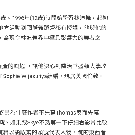
4歲。
1996年(12歲)時開始學習林迪舞，起初
e從地方活動到國際舞蹈營都有授課，
他與他的
…等，為現今林迪舞界中極具影響力的舞者之
遺產的興趣 ，讓他決心到喬治華盛頓大學攻
hie Wijesuriya結婚，現居英國倫敦。
異為什麼作者不先寫Thomas反而先寫
呢? 如果跟Skye不熟等一下仔細看影片比較
稱跳舞以簡馭繁的頭號代表人物，跳的東西看