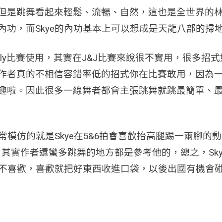
但是跳舞看起來輕鬆、流暢、自然，這也是全世界的
，而Skye的內功基本上可以想成是天龍八部的掃地僧(
ictly比賽使用，其實在J&J比賽來說很不實用，很多
者真的不相信容錯率低的招式你在比賽敢用，因為一沒弄
趣啦。因此很多一線舞者都會主張跳舞就跳最簡單、
模仿的就是Skye在5&6拍會喜歡抬高腿踢一兩腳的動作，以
方式。其實作者還蠻多跳舞的地方都是參考他的，總之，S
喜不喜歡，喜歡就把好東西收進口袋，以後出國有機會碰