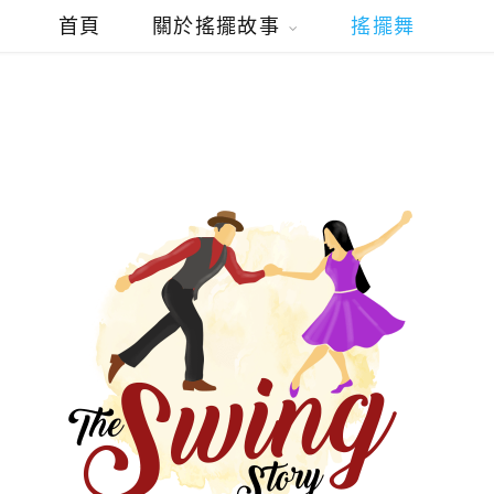
首頁
關於搖擺故事
搖擺舞