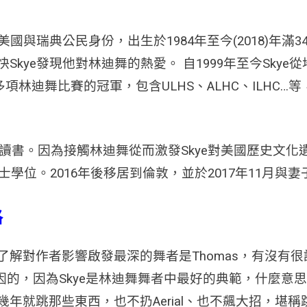
國，有美國與瑞典公民身份，出生於1984年至今(2018)年滿3
快Skye發現他對林迪舞的熱愛。 自1999年至今Sky
項林迪舞比賽的冠軍，包含ULHS、ALHC、ILHC
與讀書。
因為接觸林迪舞從而激發Skye對美國歷史文化
位。2016年後移居到倫敦，並於2017年11月與妻子Sop
格
解對作者影響啟發最深的舞者是Thomas，有沒有很訝
原因的，因為Skye是林迪舞舞者中最好的典範，什麼意思
年就跳那些東西，也不扔Aerial、也不飆大招，堪