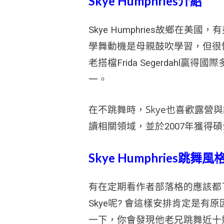
Skye Humphries介紹
Skye Humphries故鄉在美
學舞動機是母親鼓吹學習，
但很
老搭檔
Frida Segerdahl
贏得國際多
一
。
在不跳舞時，Skye也喜歡露營
讀相關領域，並於2007年獲得碩士學
Skye Humphries跳舞風
有在定期看作者部落格的應該都了
Skye呢? 會這樣安排肯定是有
一下，你會發現他老兄跳舞近十幾